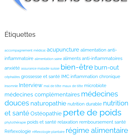
Étiquettes
acupuncture
alimentation anti-
accompagnement médical
inflammatoire
aliments anti-inflammatoires
alimentation saine
bien-être
burn-out
anxiété
assurance maladie suisse
grossesse et santé
IMC
inflammation chronique
céphalées
Interview
microbiote
insomnie
mal de tête
maux de tête
médecines
médecines complémentaires
douces
nutrition
naturopathie
nutrition durable
perte de poids
et santé
Ostéopathie
poids et santé
relaxation
remboursement santé
phytothérapie
régime alimentaire
Réflexologie
réflexologie plantaire