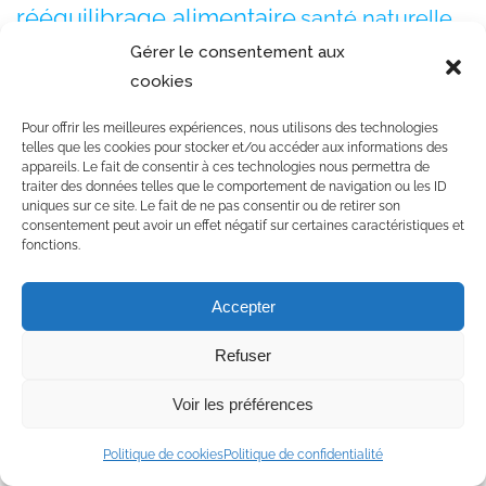
rééquilibrage alimentaire
santé naturelle
Suisse romande
stress
Gérer le consentement aux
sommeil naturel
cookies
tendances alimentaires
tensions musculaires
thérapie holistique
thérapies alternatives
thérapies naturelles
troubles du
Pour offrir les meilleures expériences, nous utilisons des technologies
évaluation corporelle
telles que les cookies pour stocker et/ou accéder aux informations des
sommeil
épuisement professionnel
appareils. Le fait de consentir à ces technologies nous permettra de
traiter des données telles que le comportement de navigation ou les ID
uniques sur ce site. Le fait de ne pas consentir ou de retirer son
Rechercher un professionnel
consentement peut avoir un effet négatif sur certaines caractéristiques et
fonctions.
Accepter
Refuser
toutes catégories
Voir les préférences
Politique de cookies
Politique de confidentialité