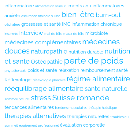
inflammatoire
aliments anti-inflammatoires
alimentation saine
bien-être
burn-out
anxiété
assurance maladie suisse
grossesse et santé
IMC
inflammation chronique
céphalées
Interview
microbiote
insomnie
mal de tête
maux de tête
médecines
médecines complémentaires
douces
nutrition
naturopathie
nutrition durable
perte de poids
et santé
Ostéopathie
poids et santé
relaxation
remboursement santé
phytothérapie
régime alimentaire
Réflexologie
réflexologie plantaire
rééquilibrage alimentaire
santé naturelle
Suisse romande
stress
sommeil naturel
tendances alimentaires
tensions musculaires
thérapie holistique
thérapies alternatives
thérapies naturelles
troubles du
évaluation corporelle
sommeil
épuisement professionnel