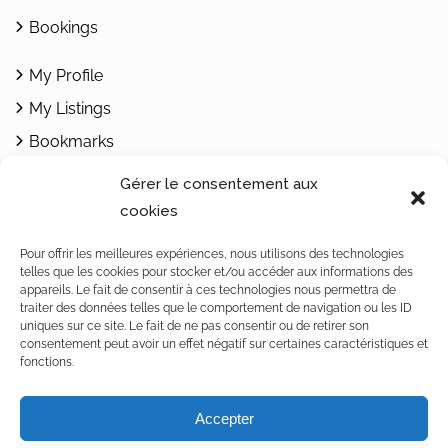
Bookings
My Profile
My Listings
Bookmarks
Add Listing
Gérer le consentement aux
cookies
Contacts
Pour offrir les meilleures expériences, nous utilisons des technologies
telles que les cookies pour stocker et/ou accéder aux informations des
1462 Yvonand / Rte de Rovray 30
appareils. Le fait de consentir à ces technologies nous permettra de
Vaud / Switzerland
traiter des données telles que le comportement de navigation ou les ID
uniques sur ce site. Le fait de ne pas consentir ou de retirer son
Téléphone : +4179 242 32 68
consentement peut avoir un effet négatif sur certaines caractéristiques et
fonctions.
Notre politique de confidentialité
Accepter