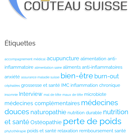
Étiquettes
acupuncture
alimentation anti-
accompagnement médical
inflammatoire
aliments anti-inflammatoires
alimentation saine
bien-être
burn-out
anxiété
assurance maladie suisse
grossesse et santé
IMC
inflammation chronique
céphalées
Interview
microbiote
insomnie
mal de tête
maux de tête
médecines
médecines complémentaires
douces
nutrition
naturopathie
nutrition durable
perte de poids
et santé
Ostéopathie
poids et santé
relaxation
remboursement santé
phytothérapie