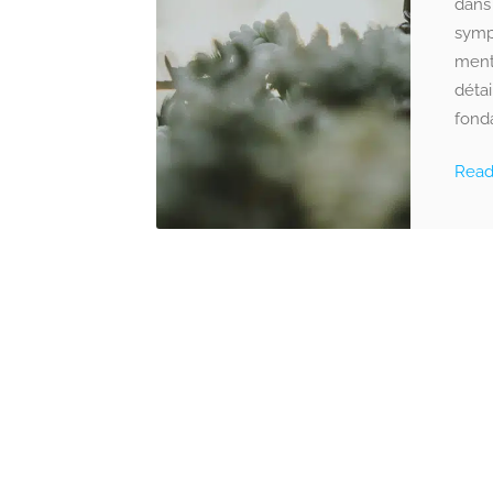
dans
symp
menta
détai
fond
Rea