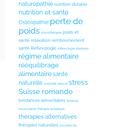
naturopathie
nutrition durable
nutrition et santé
perte de
Ostéopathie
poids
poids et
phytothérapie
santé
relaxation
remboursement
santé
Réflexologie
réflexologie plantaire
régime alimentaire
rééquilibrage
alimentaire
santé
stress
naturelle
sommeil naturel
Suisse romande
tendances alimentaires
tensions
musculaires
thérapie holistique
thérapies alternatives
thérapies naturelles
troubles du