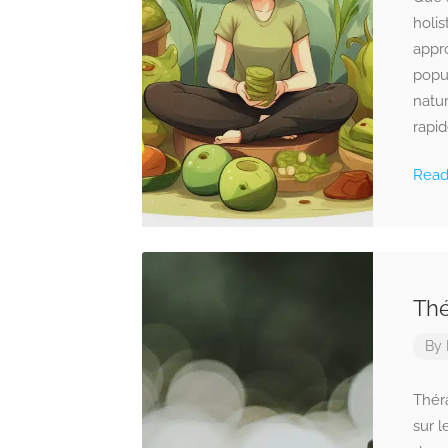
holis
appr
popu
natur
rapid
Rea
Thé
By
Thér
sur l