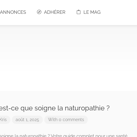
S ANNONCES
ADHÉRER
LE MAG
est-ce que soigne la naturopathie ?
Kris
août 1, 2025
With 0 comments
soigne la naturopathie ? Votre guide complet pour une santé