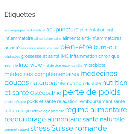
Étiquettes
acupuncture
alimentation anti-
accompagnement médical
inflammatoire
aliments anti-inflammatoires
alimentation saine
bien-être
burn-out
anxiété
assurance maladie suisse
grossesse et santé
IMC
inflammation chronique
céphalées
Interview
microbiote
insomnie
mal de tête
maux de tête
médecines
médecines complémentaires
douces
nutrition
naturopathie
nutrition durable
perte de poids
et santé
Ostéopathie
poids et santé
relaxation
remboursement santé
phytothérapie
régime alimentaire
Réflexologie
réflexologie plantaire
rééquilibrage alimentaire
santé naturelle
Suisse romande
stress
sommeil naturel