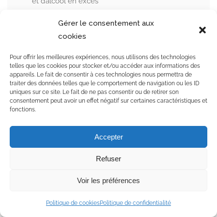
et d’alcool en excès
Des fibres et des aliments fermentés pour
Gérer le consentement aux
nourrir votre microbiote
cookies
Un mode de vie actif et un sommeil de qualité
pour amplifier les effets
Pour offrir les meilleures expériences, nous utilisons des technologies
En Suisse romande, des praticiens certifiés
telles que les cookies pour stocker et/ou accéder aux informations des
appareils. Le fait de consentir à ces technologies nous permettra de
EMR/ASCA pour vous accompagner
traiter des données telles que le comportement de navigation ou les ID
personnellement
uniques sur ce site. Le fait de ne pas consentir ou de retirer son
consentement peut avoir un effet négatif sur certaines caractéristiques et
fonctions.
Votre corps sait se réparer, il a juste besoin
que vous lui donniez les bons carburants.
Accepter
Trouvez un naturopathe ou un nutritionniste
Refuser
près de chez vous sur
couteau-suisse-des-
soins.com
.
Voir les préférences
Politique de cookies
Politique de confidentialité
Sources scientifiques