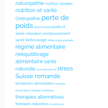
naturopathie
nutrition durable
nutrition et santé
perte de
Ostéopathie
poids
poids et
phytothérapie
santé
relaxation
remboursement
santé
Réflexologie
réflexologie plantaire
régime alimentaire
rééquilibrage
alimentaire
santé
stress
naturelle
sommeil naturel
Suisse romande
tendances alimentaires
tensions
musculaires
thérapie holistique
thérapies alternatives
thérapies naturelles
troubles du