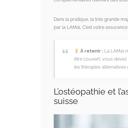
Dans la pratique, la très grande m
par la LAMal. C’est votre assuranc
À retenir :
La LAMal ne
être couvert, vous devez
les thérapies alternative
L’ostéopathie et l
suisse