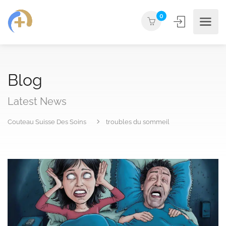
0
Blog
Latest News
Couteau Suisse Des Soins
troubles du sommeil