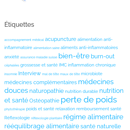
Étiquettes
acupuncture
alimentation anti-
accompagnement médical
inflammatoire
aliments anti-inflammatoires
alimentation saine
bien-être
burn-out
anxiété
assurance maladie suisse
grossesse et santé
IMC
inflammation chronique
céphalées
Interview
microbiote
insomnie
mal de tête
maux de tête
médecines
médecines complémentaires
douces
nutrition
naturopathie
nutrition durable
perte de poids
et santé
Ostéopathie
poids et santé
relaxation
remboursement santé
phytothérapie
régime alimentaire
Réflexologie
réflexologie plantaire
rééquilibrage alimentaire
santé naturelle