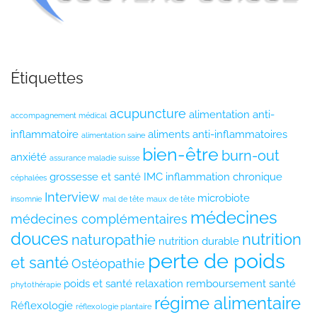
Étiquettes
acupuncture
alimentation anti-
accompagnement médical
inflammatoire
aliments anti-inflammatoires
alimentation saine
bien-être
burn-out
anxiété
assurance maladie suisse
grossesse et santé
IMC
inflammation chronique
céphalées
Interview
microbiote
insomnie
mal de tête
maux de tête
médecines
médecines complémentaires
douces
nutrition
naturopathie
nutrition durable
perte de poids
et santé
Ostéopathie
poids et santé
relaxation
remboursement santé
phytothérapie
régime alimentaire
Réflexologie
réflexologie plantaire