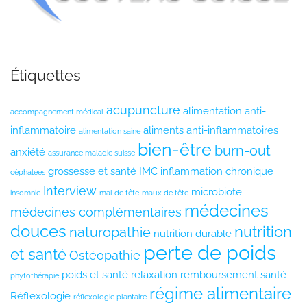
Étiquettes
acupuncture
alimentation anti-
accompagnement médical
inflammatoire
aliments anti-inflammatoires
alimentation saine
bien-être
burn-out
anxiété
assurance maladie suisse
grossesse et santé
IMC
inflammation chronique
céphalées
Interview
microbiote
insomnie
mal de tête
maux de tête
médecines
médecines complémentaires
douces
nutrition
naturopathie
nutrition durable
perte de poids
et santé
Ostéopathie
poids et santé
relaxation
remboursement santé
phytothérapie
régime alimentaire
Réflexologie
réflexologie plantaire