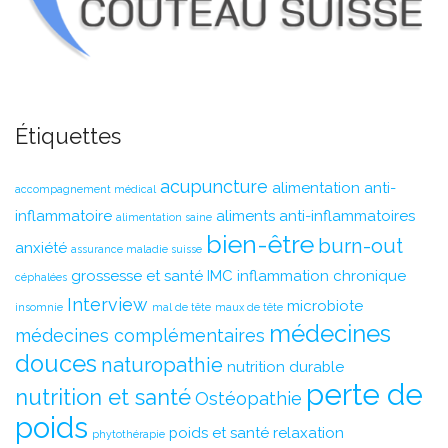
Étiquettes
acupuncture
alimentation anti-
accompagnement médical
inflammatoire
aliments anti-inflammatoires
alimentation saine
bien-être
burn-out
anxiété
assurance maladie suisse
grossesse et santé
IMC
inflammation chronique
céphalées
Interview
microbiote
insomnie
mal de tête
maux de tête
médecines
médecines complémentaires
douces
naturopathie
nutrition durable
perte de
nutrition et santé
Ostéopathie
poids
poids et santé
relaxation
phytothérapie