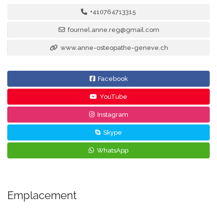
+410764713315
fournel.anne.reg@gmail.com
www.anne-osteopathe-geneve.ch
Facebook
YouTube
Instagram
Skype
WhatsApp
Emplacement