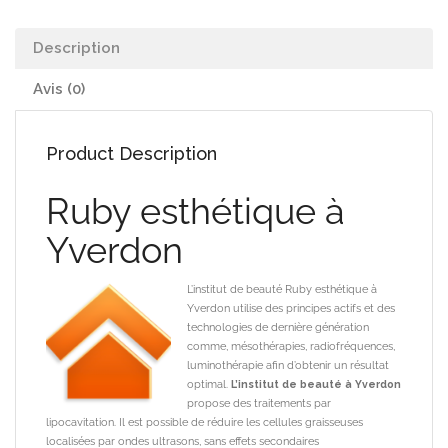
Description
Avis (0)
Product Description
Ruby esthétique à
Yverdon
L’institut de beauté Ruby esthétique à
Yverdon utilise des principes actifs et des
technologies de dernière génération
comme, mésothérapies, radiofréquences,
luminothérapie afin d’obtenir un résultat
optimal.
L’institut de beauté à Yverdon
propose des traitements par
lipocavitation.
Il est possible de réduire les cellules graisseuses
localisées par ondes ultrasons, sans effets secondaires