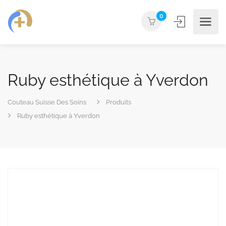
0
Ruby esthétique à Yverdon
Couteau Suisse Des Soins
Produits
Ruby esthétique à Yverdon