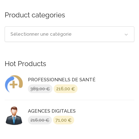
Product categories
Sélectionner une catégorie
Hot Products
PROFESSIONNELS DE SANTÉ
Le
Le
389,00
216,00
€
€
prix
prix
initial
actuel
était :
est :
AGENCES DIGITALES
389,00 €.
216,00 €.
Le
Le
216,00
71,00
€
€
prix
prix
initial
actuel