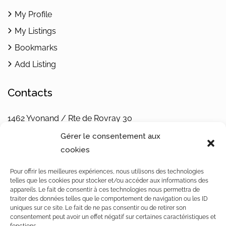
My Profile
My Listings
Bookmarks
Add Listing
Contacts
1462 Yvonand / Rte de Rovray 30
Vaud / Switzerland
Gérer le consentement aux
Téléphone : +4179 242 32 68
cookies
Notre politique de confidentialité
Pour offrir les meilleures expériences, nous utilisons des technologies
telles que les cookies pour stocker et/ou accéder aux informations des
appareils. Le fait de consentir à ces technologies nous permettra de
traiter des données telles que le comportement de navigation ou les ID
uniques sur ce site. Le fait de ne pas consentir ou de retirer son
©
VLdesign
: : Agence
consentement peut avoir un effet négatif sur certaines caractéristiques et