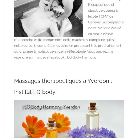
thérapeutique et
classique obtenu à
l’école TCMA de
Genève. La complexité
de ce métier a éveillé
en moi le besoin
d’apprendre et de comprendre cette machine si complexe qu’est
notre corps, je complète mes soins en proposant très prochainement
du drainage lymphatique et de la réflexologie. Vous pouvez me
rejoindre sur ma page Facebook : EG Body Harmony
Massages thérapeutiques a Yverdon :
Institut EG body