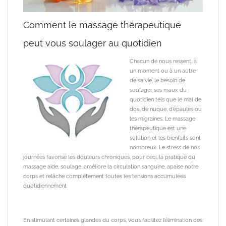
Comment le massage thérapeutique
peut vous soulager au quotidien
Chacun de nous ressent, à
un moment ou à un autre
de sa vie, le besoin de
soulager ses maux du
quotidien tels que le mal de
dos, de nuque, d’épaules ou
les migraines. Le massage
thérapeutique est une
solution et les bienfaits sont
nombreux. Le stress de nos
journées favorise les douleurs chroniques, pour ceci, la pratique du
massage aide, soulage, améliore la circulation sanguine, apaise notre
corps et relâche complètement toutes les tensions accumulées
quotidiennement.
En stimulant certaines glandes du corps, vous facilitez l’élimination des