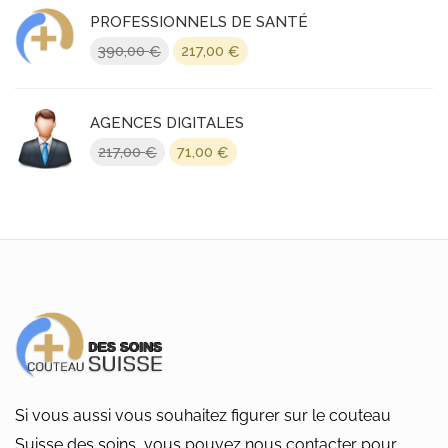
PROFESSIONNELS DE SANTÉ
Le
Le
390,00
217,00
€
€
prix
prix
initial
actuel
était :
est :
AGENCES DIGITALES
390,00 €.
217,00 €.
Le
Le
217,00
71,00
€
€
prix
prix
initial
actuel
était :
est :
217,00 €.
71,00 €.
Si vous aussi vous souhaitez figurer sur le couteau
Suisse des soins, vous pouvez nous contacter pour