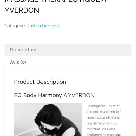
YVERDON
Catégorie :
Listeo booking
Description
Avis (0)
Product Description
EG Body Harmony
A YVERDON
Je m’appelle Emilie et
je reçois ma clientèle à
mon institut situé à la
rue du Valentin 40 à
Yverdon-les-Bains.
Diplômée en massage