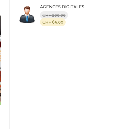
initial
actuel
AGENCES DIGITALES
était :
est :
CHF 360.00.
CHF 200.00.
200.00
CHF
Le
Le
65.00
CHF
prix
prix
initial
actuel
était :
est :
CHF 200.00.
CHF 65.00.