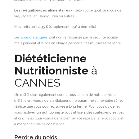
Les rééquilibrages alimentaires
=> selon votre goût ou mode de
vie, végétalien, sans gluten ou autres
Mes tarifs sont à 45 € (supplément +15€ à domicile).
Les
soins diététiques
sont non remboursés par la sécurité sociale,
mais peuvent être pris en charge par certaines mutuelles de santé.
Diététicienne
Nutritionniste
à
CANNES
Un diététicien, également connu sous le nom de nutritionniste
diététicien, vous aidera à élaborer un programme alimentaire sûr et
réaliste que vous pourrez suivre à long terme.
Pour vous guider et
vous motiver, un nutritionniste vous utilisera des stratégies créatives
et originales pour vous aider à planifier vos repas, à faire vos cours et
à manger en pleine conscience.
Perdre du poids