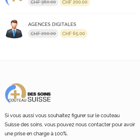
Le
Le
360.00
200.00
CHF
CHF
prix
prix
initial
actuel
était :
est :
AGENCES DIGITALES
CHF 360.00.
CHF 200.00.
Le
Le
200.00
65.00
CHF
CHF
prix
prix
initial
actuel
était :
est :
CHF 200.00.
CHF 65.00.
Si vous aussi vous souhaitez figurer sur le couteau
Suisse des soins, vous pouvez nous contacter pour avoir
une prise en charge à 100%.