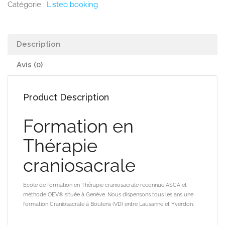
Catégorie :
Listeo booking
Description
Avis (0)
Product Description
Formation en
Thérapie
craniosacrale
Ecole de formation en Thérapie craniosacrale reconnue ASCA et
méthode OEV® située à Genève.
Nous dispensons tous les ans une
formation Craniosacrale à Boulens (VD) entre Lausanne et Yverdon.