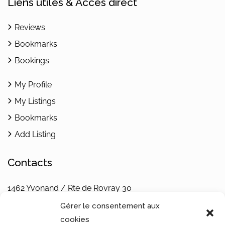
Liens utiles & Accès direct
Reviews
Bookmarks
Bookings
My Profile
My Listings
Bookmarks
Add Listing
Contacts
1462 Yvonand / Rte de Rovray 30
Vaud / Switzerland
Gérer le consentement aux
Téléphone : +4179 242 32 68
cookies