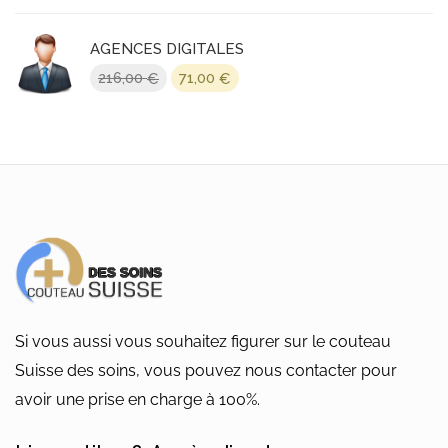
initial
actuel
était :
est :
AGENCES DIGITALES
389,00 €.
216,00 €.
Le
Le
216,00
71,00
€
€
prix
prix
initial
actuel
était :
est :
216,00 €.
71,00 €.
Si vous aussi vous souhaitez figurer sur le couteau
Suisse des soins, vous pouvez nous contacter pour
avoir une prise en charge à 100%.