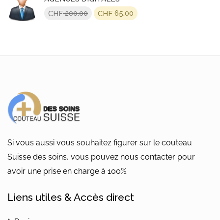
CHF 360.00.
CHF 200.00.
Le
Le
200.00
65.00
CHF
CHF
prix
prix
initial
actuel
était :
est :
CHF 200.00.
CHF 65.00.
Si vous aussi vous souhaitez figurer sur le couteau
Suisse des soins, vous pouvez nous contacter pour
avoir une prise en charge à 100%.
Liens utiles & Accès direct