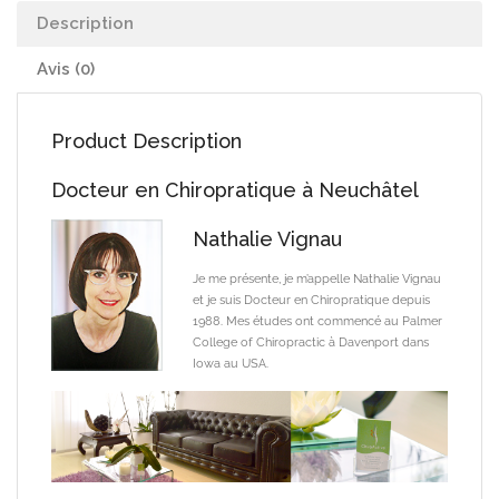
Description
Avis (0)
Product Description
Docteur en Chiropratique à Neuchâtel
Nathalie Vignau
Je me présente, je m’appelle Nathalie Vignau
et je suis Docteur en Chiropratique depuis
1988. Mes études ont commencé au Palmer
College of Chiropractic à Davenport dans
Iowa au USA.