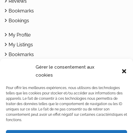
Reviews
Bookmarks
Bookings
My Profile
My Listings
Bookmarks
Add Listing
Gérer le consentement aux
cookies
Contacts
Pour offrir les meilleures expériences, nous utilisons des technologies
telles que les cookies pour stocker et/ou accéder aux informations des
1462 Yvonand / Rte de Rovray 30
appareils. Le fait de consentir à ces technologies nous permettra de
Vaud / Switzerland
traiter des données telles que le comportement de navigation ou les ID
uniques sur ce site. Le fait de ne pas consentir ou de retirer son
Téléphone : +4179 242 32 68
consentement peut avoir un effet négatif sur certaines caractéristiques et
fonctions.
Notre politique de confidentialité