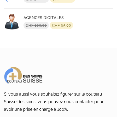
prix
prix
initial
actuel
était :
est :
AGENCES DIGITALES
CHF 360.00.
CHF 200.00.
Le
Le
200.00
65.00
CHF
CHF
prix
prix
initial
actuel
était :
est :
CHF 200.00.
CHF 65.00.
Si vous aussi vous souhaitez figurer sur le couteau
Suisse des soins, vous pouvez nous contacter pour
avoir une prise en charge à 100%.