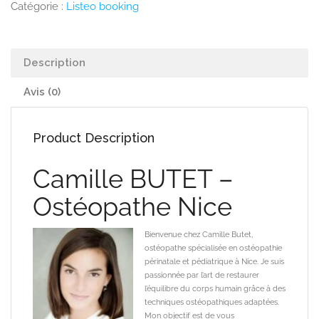
Catégorie :
Listeo booking
Description
Avis (0)
Product Description
Camille BUTET –
Ostéopathe Nice
Bienvenue chez Camille Butet,
ostéopathe spécialisée en ostéopathie
périnatale et pédiatrique à Nice. Je suis
passionnée par l’art de restaurer
l’équilibre du corps humain grâce à des
techniques ostéopathiques adaptées.
Mon objectif est de vous