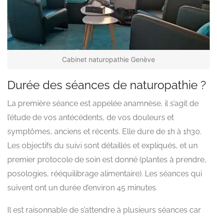
Cabinet naturopathie Genève
Durée des séances de naturopathie ?
La première séance est appelée anamnèse, il s’agit de
l’étude de vos antécédents, de vos douleurs et
symptômes, anciens et récents. Elle dure de 1h à 1h30.
Les objectifs du suivi sont détaillés et expliqués, et un
premier protocole de soin est donné (plantes à prendre,
posologies, rééquilibrage alimentaire). Les séances qui
suivent ont un durée d’environ 45 minutes.
Il est raisonnable de s’attendre à plusieurs séances car