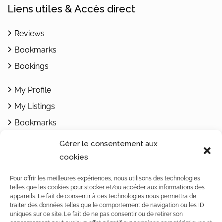
Liens utiles & Accès direct
Reviews
Bookmarks
Bookings
My Profile
My Listings
Bookmarks
Add Listing
Gérer le consentement aux
cookies
Contacts
Pour offrir les meilleures expériences, nous utilisons des technologies
telles que les cookies pour stocker et/ou accéder aux informations des
1462 Yvonand / Rte de Rovray 30
appareils. Le fait de consentir à ces technologies nous permettra de
traiter des données telles que le comportement de navigation ou les ID
Vaud / Switzerland
uniques sur ce site. Le fait de ne pas consentir ou de retirer son
Téléphone : +4179 242 32 68