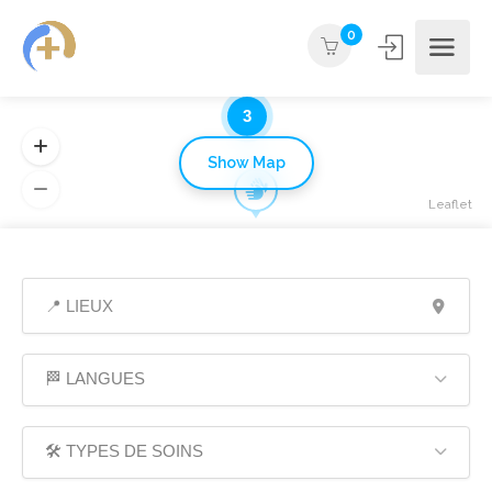
0
3
Show Map
Leaflet
🏁 LANGUES
🛠️ TYPES DE SOINS