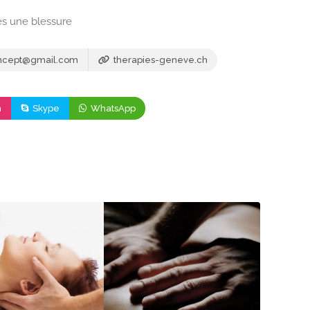
ès une blessure
concept@gmail.com
therapies-geneve.ch
m
Skype
WhatsApp