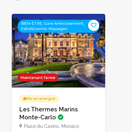
BIEN-ÊTRE, Cure Amincissement,
Esthéticienne, Massages
Maintenant fermé
Mis en exergue
Les Thermes Marins
Monte-Carlo
Place du Casino, Monaco