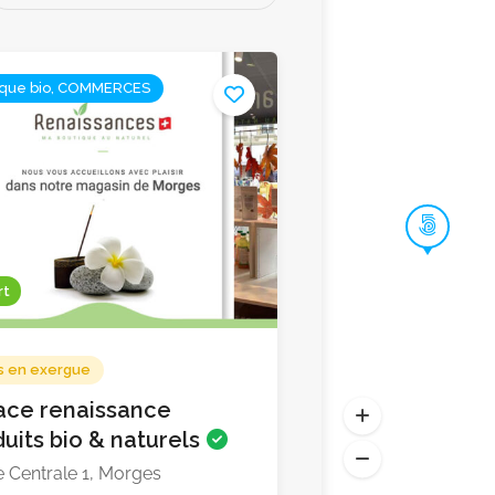
ique bio, COMMERCES
rt
s en exergue
ace renaissance
uits bio & naturels
 Centrale 1, Morges