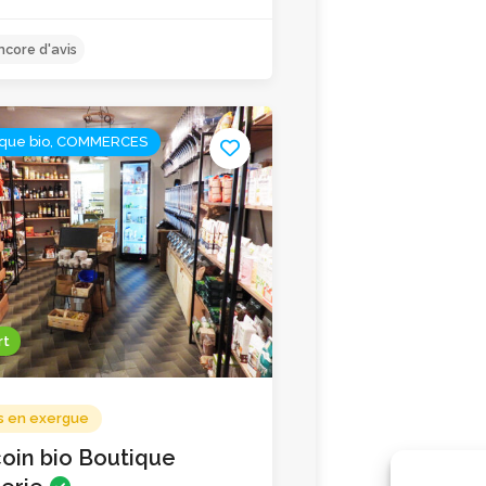
ique bio, COMMERCES
Pas encore d'avis
rt
s en exergue
oin bio Boutique